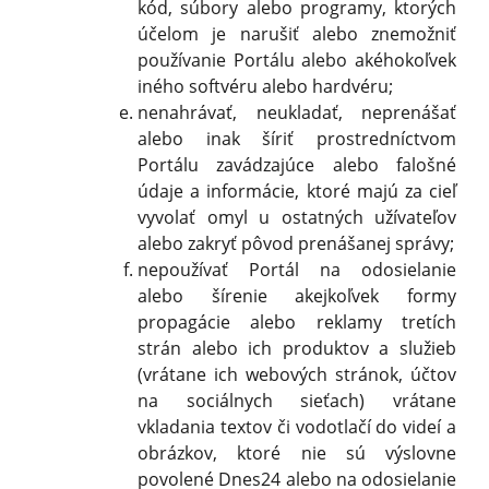
kód, súbory alebo programy, ktorých
účelom je narušiť alebo znemožniť
používanie Portálu alebo akéhokoľvek
iného softvéru alebo hardvéru;
nenahrávať, neukladať, neprenášať
alebo inak šíriť prostredníctvom
Portálu zavádzajúce alebo falošné
údaje a informácie, ktoré majú za cieľ
vyvolať omyl u ostatných užívateľov
alebo zakryť pôvod prenášanej správy;
nepoužívať Portál na odosielanie
alebo šírenie akejkoľvek formy
propagácie alebo reklamy tretích
strán alebo ich produktov a služieb
(vrátane ich webových stránok, účtov
na sociálnych sieťach) vrátane
vkladania textov či vodotlačí do videí a
obrázkov, ktoré nie sú výslovne
povolené Dnes24 alebo na odosielanie