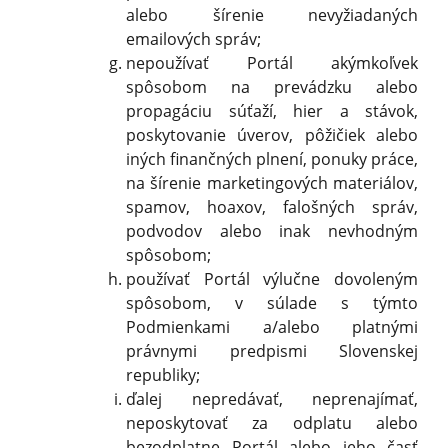
alebo šírenie nevyžiadaných
emailových správ;
nepoužívať Portál akýmkoľvek
spôsobom na prevádzku alebo
propagáciu súťaží, hier a stávok,
poskytovanie úverov, pôžičiek alebo
iných finančných plnení, ponuky práce,
na šírenie marketingových materiálov,
spamov, hoaxov, falošných správ,
podvodov alebo inak nevhodným
spôsobom;
používať Portál výlučne dovoleným
spôsobom, v súlade s týmto
Podmienkami a/alebo platnými
právnymi predpismi Slovenskej
republiky;
ďalej nepredávať, neprenajímať,
neposkytovať za odplatu alebo
bezodplatne Portál alebo jeho časť