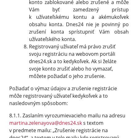
konto zablokované alebo zrušené a môže
Vám byť zamedzený prístup
k užívateľskému kontu a akémukoľvek
obsahu konta. Dnes24 nie je povinný po
zrušení konta sprístupniť Vám obsah
užívateľského kon­ta.
Registrovaný užívateľ má právo zrušiť
svoju registráciu na webovom portáli
dnes24.sk a to kedykoľvek. Ak si želáte
svoje konto zrušiť alebo ho vymazať,
môžete požiadať o jeho zrušenie.
Požiadať o výmaz údajov a zrušenie registrácie
môže registrovaný užívateľ kedykoľvek a to
nasledovným spôsobom:
8.1.1. Zaslaním vyrozumievacieho mailu na adresu
martina.zelenayova@
dnes24.sk
s textom
v predmete mailu: „Zrušenie registrácie na
dnes24“, a textom v tele mailu kde registrovaný