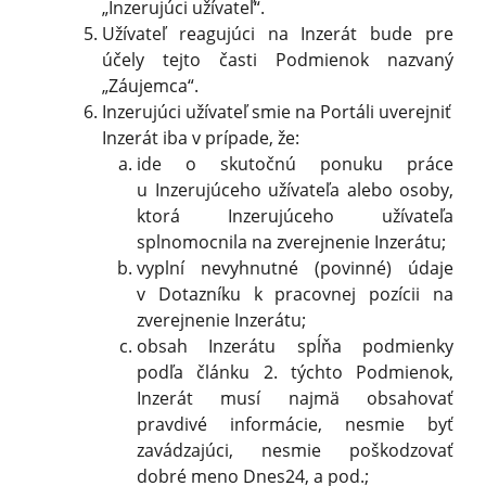
„Inzerujúci užívateľ“.
Užívateľ reagujúci na Inzerát bude pre
účely tejto časti Podmienok nazvaný
„Záujemca“.
Inzerujúci užívateľ smie na Portáli uverejniť
Inzerát iba v prípade, že:
ide o skutočnú ponuku práce
u Inzerujúceho užívateľa alebo osoby,
ktorá Inzerujúceho užívateľa
splnomocnila na zverejnenie Inzerátu;
vyplní nevyhnutné (povinné) údaje
v Dotazníku k pracovnej pozícii na
zverejnenie Inzerátu;
obsah Inzerátu spĺňa podmienky
podľa článku 2. týchto Podmienok,
Inzerát musí najmä obsahovať
pravdivé informácie, nesmie byť
zavádzajúci, nesmie poškodzovať
dobré meno Dnes24, a pod.;