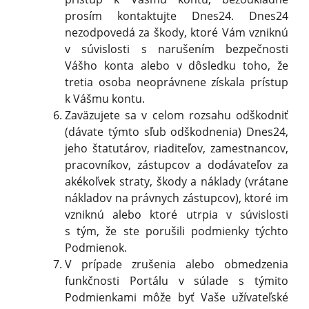
prosím kontaktujte Dnes24. Dnes24
nezodpovedá za škody, ktoré Vám vzniknú
v súvislosti s narušením bezpečnosti
Vášho konta alebo v dôsledku toho, že
tretia osoba neoprávnene získala prístup
k Vášmu kontu.
Zaväzujete sa v celom rozsahu odškodniť
(dávate týmto sľub odškodnenia) Dnes24,
jeho štatutárov, riaditeľov, zamestnancov,
pracovníkov, zástupcov a dodávateľov za
akékoľvek straty, škody a náklady (vrátane
nákladov na právnych zástupcov), ktoré im
vzniknú alebo ktoré utrpia v súvislosti
s tým, že ste porušili podmienky týchto
Podmienok.
V prípade zrušenia alebo obmedzenia
funkčnosti Portálu v súlade s týmito
Podmienkami môže byť Vaše užívateľské