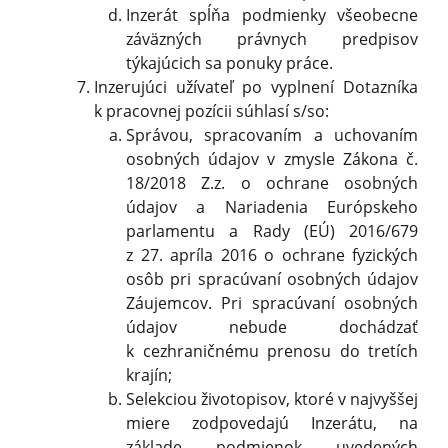
Inzerát spĺňa podmienky všeobecne
záväzných právnych predpisov
týkajúcich sa ponuky práce.
Inzerujúci užívateľ po vyplnení Dotazníka
k pracovnej pozícii súhlasí s/so:
Správou, spracovaním a uchovaním
osobných údajov v zmysle Zákona č.
18/2018 Z.z. o ochrane osobných
údajov a Nariadenia Európskeho
parlamentu a Rady (EÚ) 2016/679
z 27. apríla 2016 o ochrane fyzických
osôb pri spracúvaní osobných údajov
Záujemcov. Pri spracúvaní osobných
údajov nebude dochádzať
k cezhraničnému prenosu do tretích
krajín;
Selekciou životopisov, ktoré v najvyššej
miere zodpovedajú Inzerátu, na
základe podmienok uvedených