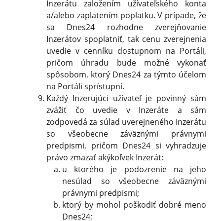
Inzerátu založením užívateľského konta
a/alebo zaplatením poplatku. V prípade, že
sa Dnes24 rozhodne zverejňovanie
Inzerátov spoplatniť, tak cenu zverejnenia
uvedie v cenníku dostupnom na Portáli,
pričom úhradu bude možné vykonať
spôsobom, ktorý Dnes24 za týmto účelom
na Portáli sprístupní.
Každý Inzerujúci užívateľ je povinný sám
zvážiť čo uvedie v Inzeráte a sám
zodpovedá za súlad uverejneného Inzerátu
so všeobecne záväznými právnymi
predpismi, pričom Dnes24 si vyhradzuje
právo zmazať akýkoľvek Inzerát:
u ktorého je podozrenie na jeho
nesúlad so všeobecne záväznými
právnymi predpismi;
ktorý by mohol poškodiť dobré meno
Dnes24;