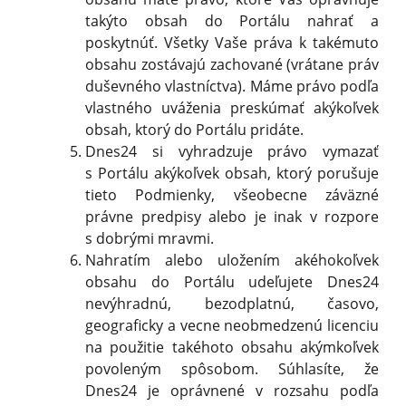
takýto obsah do Portálu nahrať a
poskytnúť. Všetky Vaše práva k takémuto
obsahu zostávajú zachované (vrátane práv
duševného vlastníctva). Máme právo podľa
vlastného uváženia preskúmať akýkoľvek
obsah, ktorý do Portálu pridáte.
Dnes24 si vyhradzuje právo vymazať
s Portálu akýkoľvek obsah, ktorý porušuje
tieto Podmienky, všeobecne záväzné
právne predpisy alebo je inak v rozpore
s dobrými mravmi.
Nahratím alebo uložením akéhokoľvek
obsahu do Portálu udeľujete Dnes24
nevýhradnú, bezodplatnú, časovo,
geograficky a vecne neobmedzenú licenciu
na použitie takéhoto obsahu akýmkoľvek
povoleným spôsobom. Súhlasíte, že
Dnes24 je oprávnené v rozsahu podľa