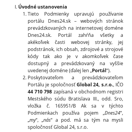
Úvodné ustanovenia
Tieto Podmienky upravujú používanie
portálu Dnes24.sk – webových stránok
prevádzkovaných na internetovej doméne
Dnes24.sk. Portál zahŕňa všetky a
akékoľvek časti webovej stránky, jej
podstránok, ich obsah, zdrojové a strojové
kódy tak ako je v akomkoľvek čase
dostupný a prevádzkovaný na vyššie
uvedenej doméne (ďalej len „
Portál
“).
Poskytovateľom a prevádzkovateľom
Portálu je spoločnosť
Global 24, s.r.o.
, IČO
44 710 798
za­písaná v obchodnom registri
Mestského súdu Bratislava III., odd. Sro,
vložka č. 165951/B Ak sa v týchto
Podmienkach používa pojem „
Dnes24
“,
„
my
“, „
nás
“ a pod. má sa tým na mysli
spoločnosť Global 24, s.r.o.