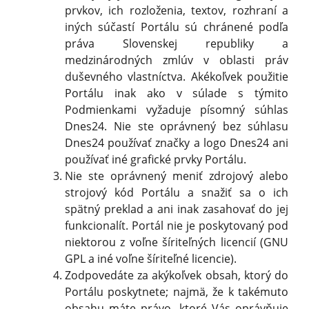
prvkov, ich rozloženia, textov, rozhraní a
iných súčastí Portálu sú chránené podľa
práva Slovenskej republiky a
medzinárodných zmlúv v oblasti práv
duševného vlastníctva. Akékoľvek použitie
Portálu inak ako v súlade s týmito
Podmienkami vyžaduje písomný súhlas
Dnes24. Nie ste oprávnený bez súhlasu
Dnes24 používať značky a logo Dnes24 ani
používať iné grafické prvky Portálu.
Nie ste oprávnený meniť zdrojový alebo
strojový kód Portálu a snažiť sa o ich
spätný preklad a ani inak zasahovať do jej
funkcionalít. Portál nie je poskytovaný pod
niektorou z voľne šíriteľných licencií (GNU
GPL a iné voľne šíriteľné licencie).
Zodpovedáte za akýkoľvek obsah, ktorý do
Portálu poskytnete; najmä, že k takémuto
obsahu máte právo, ktoré Vás oprávňuje