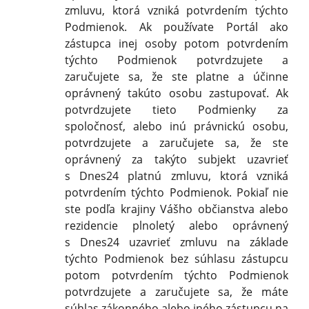
zmluvu, ktorá vzniká potvrdením týchto
Podmienok. Ak používate Portál ako
zástupca inej osoby potom potvrdením
týchto Podmienok potvrdzujete a
zaručujete sa, že ste platne a účinne
oprávnený takúto osobu zastupovať. Ak
potvrdzujete tieto Podmienky za
spoločnosť, alebo inú právnickú osobu,
potvrdzujete a zaručujete sa, že ste
oprávnený za takýto subjekt uzavrieť
s Dnes24 platnú zmluvu, ktorá vzniká
potvrdením týchto Podmienok. Pokiaľ nie
ste podľa krajiny Vášho občianstva alebo
rezidencie plnoletý alebo oprávnený
s Dnes24 uzavrieť zmluvu na základe
týchto Podmienok bez súhlasu zástupcu
potom potvrdením týchto Podmienok
potvrdzujete a zaručujete sa, že máte
súhlas zákonného alebo iného zástupcu na