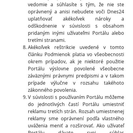
vedomie a súhlasíte s tým, že nie ste
oprávnený a anisi nebudete voči Dnes24
uplatňovať akékoľvek nároky a
odškodnenie v súvislosti s obsahom
pridaným inými užívateľmi Portálu alebo
tretími stranami.
Akékoľvek reštrikcie uvedené v tomto
článku Podmienok platia vo všeobecnosti
okrem prípadov, ak je niektoré použitie
Portálu výslovne povolené všeobecne
záväznými právnymi predpismi a v takom
prípade výlučne v rozsahu takéhoto
zákonného povolenia.
V súvislosti s používaním Portálu môžeme
do jednotlivých častí Portálu umiestniť
reklamu tretích strán. Rozsah umiestnenej
reklamy sme oprávnení podľa vlastného
uváženia meniť a rozširovať. Ako užívateľ
Portálu dávate svoj súhlas