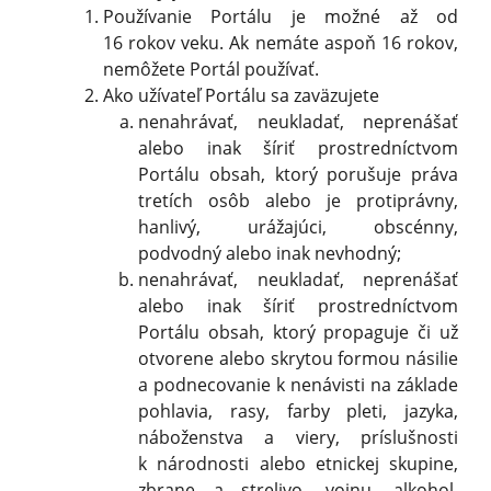
Používanie Portálu je možné až od
16 rokov veku. Ak nemáte aspoň 16 rokov,
nemôžete Portál používať.
Ako užívateľ Portálu sa zaväzujete
nenahrávať, neukladať, neprenášať
alebo inak šíriť prostredníctvom
Portálu obsah, ktorý porušuje práva
tretích osôb alebo je protiprávny,
hanlivý, urážajúci, obscénny,
podvodný alebo inak nevhodný;
nenahrávať, neukladať, neprenášať
alebo inak šíriť prostredníctvom
Portálu obsah, ktorý propaguje či už
otvorene alebo skrytou formou násilie
a podnecovanie k nenávisti na základe
pohlavia, rasy, farby pleti, jazyka,
náboženstva a viery, príslušnosti
k národnosti alebo etnickej skupine,
zbrane a strelivo, vojnu, alkohol,